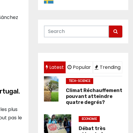
 Sánchez
Latest
Popular
Trending
TECH-SCIENCE
rtugal.
Climat Réchauffement
pouvant atteindre
quatre degrés?
les plus
out pas le
ECONOMIE
Débat très