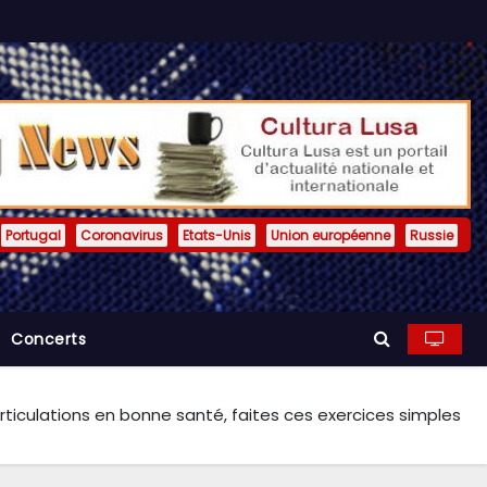
Portugal
Coronavirus
Etats-Unis
Union européenne
Russie
Concerts
rticulations en bonne santé, faites ces exercices simples