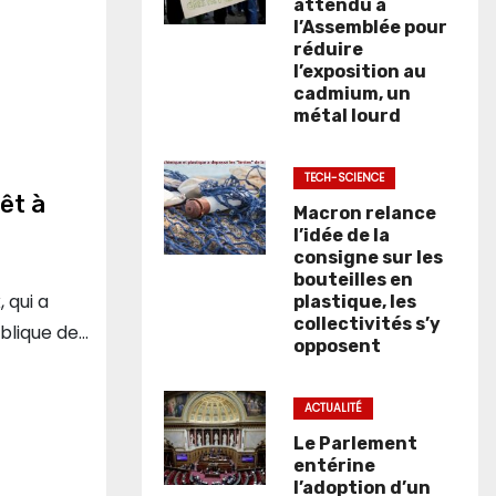
attendu à
l’Assemblée pour
réduire
l’exposition au
cadmium, un
métal lourd
TECH-SCIENCE
rêt à
Macron relance
l’idée de la
consigne sur les
bouteilles en
 qui a
plastique, les
collectivités s’y
blique de…
opposent
ACTUALITÉ
Le Parlement
entérine
l’adoption d’un