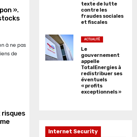
texte de lutte
pon ».
contre les
fraudes sociales
 stocks
et fiscales
ACTUALITÉ
on à ne pas
Le
biens de
gouvernement
appelle
TotalEnergies à
redistribuer ses
éventuels
« profits
exceptionnels »
 risques
lme
Internet Security