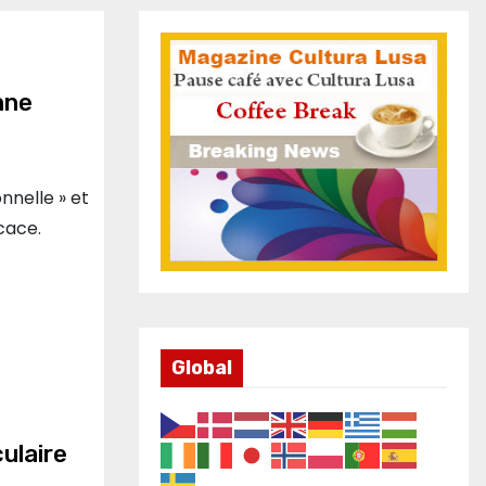
nne
nnelle » et
cace.
Global
ulaire