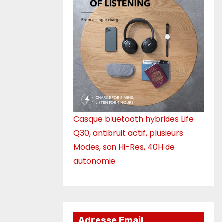
Casque bluetooth hybrides Life
Q30, antibruit actif, plusieurs
Modes, son Hi-Res, 40H de
autonomie
Adresse Email